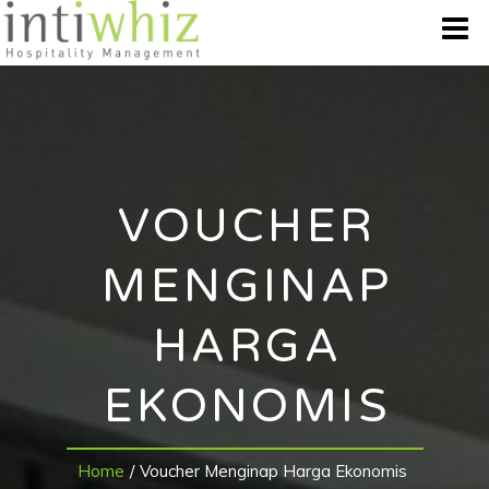
WHO WE ARE
OUR BRANDS
VOUCHER
DESTINATION
MENGINAP
BEST OFFERS
HARGA
GALLERY
EKONOMIS
CONTACT US
Home
/
Voucher Menginap Harga Ekonomis