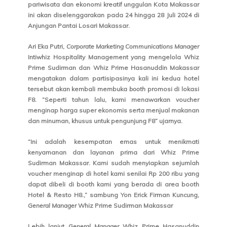
pariwisata dan ekonomi kreatif unggulan Kota Makassar
ini akan diselenggarakan pada 24 hingga 28 Juli 2024 di
Anjungan Pantai Losari Makassar.
Ari Eka Putri,
Corporate Marketing Communications Manager
Intiwhiz Hospitality Management yang mengelola Whiz
Prime Sudirman dan Whiz Prime Hasanuddin Makassar
mengatakan dalam partisipasinya kali ini kedua hotel
tersebut akan kembali membuka
booth
promosi di lokasi
F8. “Seperti tahun lalu, kami menawarkan voucher
menginap harga super ekonomis serta menjual makanan
dan minuman, khusus untuk pengunjung F8” ujarnya.
“Ini adalah kesempatan emas untuk menikmati
kenyamanan dan layanan prima dari Whiz Prime
Sudirman Makassar. Kami sudah menyiapkan sejumlah
voucher menginap di hotel kami senilai Rp 200 ribu yang
dapat dibeli di booth kami yang berada di area booth
Hotel & Resto H8.,” sambung Yon Erick Firman Kuncung,
General Manager
Whiz Prime Sudirman Makassar
Lebih lanjut
General Manager
Whiz Prime Hasanuddin