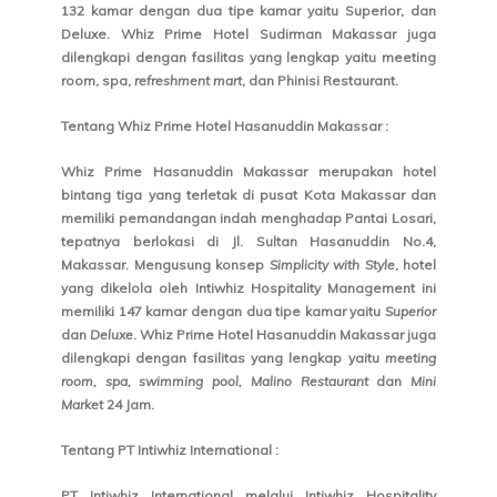
132 kamar dengan dua tipe kamar yaitu Superior, dan
Deluxe. Whiz Prime Hotel Sudirman Makassar juga
dilengkapi dengan fasilitas yang lengkap yaitu meeting
room, spa,
refreshment mart
, dan Phinisi Restaurant.
Tentang Whiz Prime Hotel Hasanuddin Makassar :
Whiz Prime Hasanuddin Makassar merupakan hotel
bintang tiga yang terletak di pusat Kota Makassar dan
memiliki pemandangan indah menghadap Pantai Losari,
tepatnya berlokasi di Jl. Sultan Hasanuddin No.4,
Makassar. Mengusung konsep
Simplicity with Style
, hotel
yang dikelola oleh Intiwhiz Hospitality Management ini
memiliki 147 kamar dengan dua tipe kamar yaitu
Superior
dan
Deluxe
. Whiz Prime Hotel Hasanuddin Makassar juga
dilengkapi dengan fasilitas yang lengkap yaitu
meeting
room, spa, swimming pool, Malino Restaurant
dan
Mini
Market
24 Jam.
Tentang PT Intiwhiz International :
PT Intiwhiz International melalui Intiwhiz Hospitality